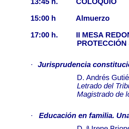
13:45 h.
COLOQUIO
15:00 h
Almuerzo
17:00 h.
II MESA RED
PROTECCIÓN 
·
Jurisprudencia constitucio
D. Andrés Gutiérre
Letrado del Tribunal 
Magistrado de lo Co
·
Educación en familia. Un
D. ª Irene Briones 