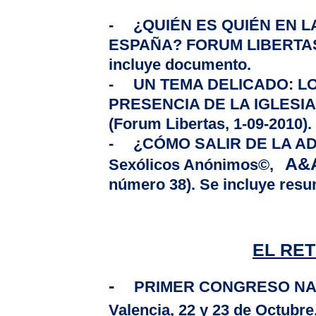
-
¿QUIÉN ES QUIÉN EN
L
ESPAÑA?
FORUM LIBERTAS D
incluye documento.
-
UN TEMA DELICADO:
L
PRESENCIA DE
LA IGLESIA
(Forum Libertas, 1-09-2010).
-
¿CÓMO SALIR DE
LA A
A&A
Sexólicos Anónimos©,
número 38). Se incluye res
EL RE
-
PRIMER CONGRESO NA
Valencia, 22 y 23 de Octubre