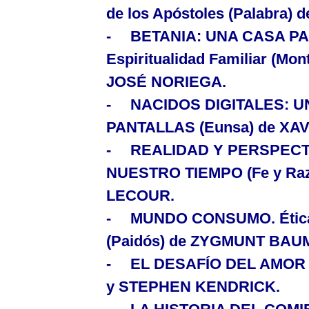
de los Apóstoles
(Palabra)
-
BETANIA: UNA CASA PAR
Espiritualidad Familiar
(Mon
JOSÉ NORIEGA.
-
NACIDOS DIGITALES: 
PANTALLAS
(Eunsa) de X
-
REALIDAD Y PERSPECT
NUESTRO TIEMPO
(Fe y R
LECOUR.
-
MUNDO CONSUMO. Ética de
(Paidós) de ZYGMUNT BAU
-
EL DESAFÍO DEL AMO
y STEPHEN KENDRICK.