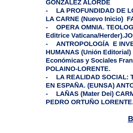
GONZÁLEZ ALORDE
-
LA PROFUNDIDAD
DE
L
LA CARNE
(Nuevo Inicio)
F
-
OPERA OMNIA. TEOLOG
Editrice Vaticana/Herder)
-
ANTROPOLOGÍA E INVE
HUMANAS
(Unión Editorial)
Económicas y Sociales Fran
POLAINO-LORENTE.
-
LA REALIDAD
SOCIAL
:
EN ESPAÑA.
(EUNSA) ANTO
-
LAÑAS
(Mater Dei) CA
PEDRO ORTUÑO LORENTE
B