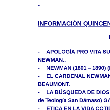
INFORMACIÓN QUINCEN
-
APOLOGÍA PRO VITA S
NEWMAN..
-
NEWMAN (1801 – 1890)
(
-
EL CARDENAL NEWMA
BEAUMONT.
-
LA BÚSQUEDA
DE
DIOS
de Teología San Dámaso) G
-
ETICA EN
LA VIDA
COTI