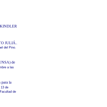
Z KINDLER
STO JULIÁ.
.
el del Pino.
UNSA) de
mbre a las
ara la
 13 de
 Facultad de