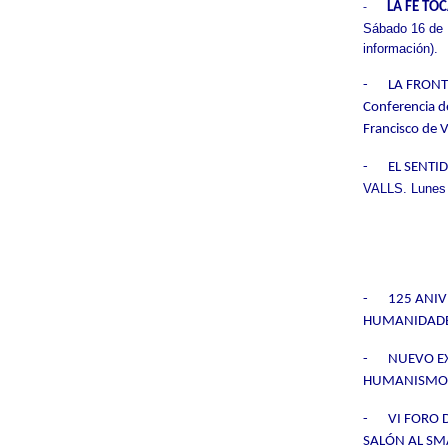
LA FE TO
-
Sábado 16 de N
información).
-
LA FRONT
Conferencia d
Francisco de V
-
EL SENTI
VALLS. Lunes 1
-
125 ANIV
HUMANIDADES 
-
NUEVO EX
HUMANISMO. U
-
VI FORO 
SALÓN AL SMA