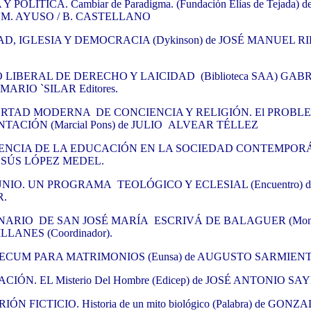
Y POLÍTICA. Cambiar de Paradigma. (Fundación Elías de Tejada) de
M. AYUSO / B. CASTELLANO
AD, IGLESIA Y DEMOCRACIA (Dykinson) de JOSÉ MANUEL R
 LIBERAL DE DERECHO Y LAICIDAD (Biblioteca SAA) GABR
MARIO `SILAR Editores.
ERTAD MODERNA DE CONCIENCIA Y RELIGIÓN. El PROBL
ACIÓN (Marcial Pons) de JULIO ALVEAR TÉLLEZ
NCIA DE LA EDUCACIÓN EN LA SOCIEDAD CONTEMPOR
 JESÚS LÓPEZ MEDEL.
IO. UN PROGRAMA TEOLÓGICO Y ECLESIAL (Encuentro) d
.
NARIO DE SAN JOSÉ MARÍA ESCRIVÁ DE BALAGUER (Monte
LLANES (Coordinador).
CUM PARA MATRIMONIOS (Eunsa) de AUGUSTO SARMIENT
CIÓN. EL Misterio Del Hombre (Edicep) de JOSÉ ANTONIO SAY
ÓN FICTICIO. Historia de un mito biológico (Palabra) de GONZ