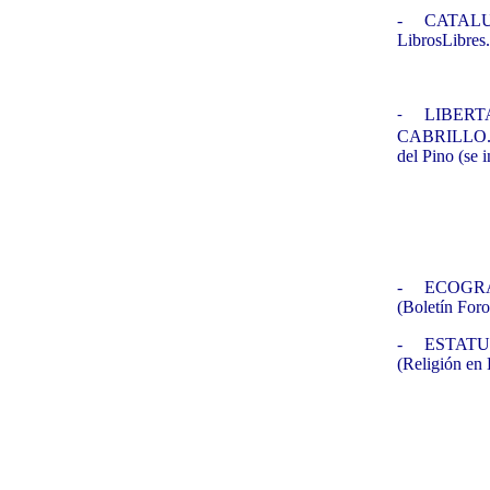
-
CATALUÑ
LibrosLibres
LIBERTA
-
CABRILLO. Or
del Pino (se 
-
ECOGRAF
(Boletín Foro
-
ESTATUT
(Religión en 