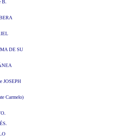
 B.
IBERA
IEL
EMA DE SU
ÁNEA
e JOSEPH
 Carmelo)
O.
ÉS.
ALO