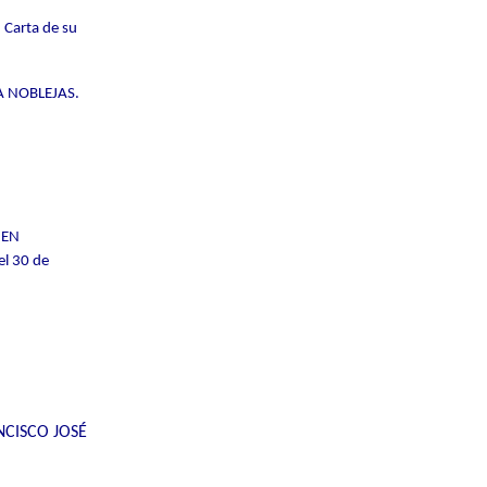
.
Carta de su
A NOBLEJAS.
 EN
l 30 de
NCISCO JOSÉ