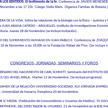
Conferencia de JAVIER MENÉND
CA LOS SENTIDOS.
El testimonio de la fe.
oviembre a las 17:15h. Colegio Stella Maris. Organiza Familias de Betania (
ERA DE LA VIDA
. Sobre las relaciones de la biología con la físico – química y 
e JUAN ARANA CAÑEDO – ARGUELLES. Instituto de Investigaciones Económi
itoria. Jueves 28 de Noviembre (se incluye invitación).
.
Conferencia de JOAQ
DO DEL SUFRIMIENTO HUMANO EN JUAN PABLO II
8 de Noviembre a las 19,00h en la Fundación Rafael del Pino. (Se incluye in
CONGRESOS, JORNADAS, SEMINARIOS Y FOROS
ERSARIO DEL NACIMIENTO DE CARL SCHMITT.
Seminario del INSTITUTO DE
CEU ÁNGEL AYALA. Martes 12 de Noviembre. (Se incluye programa).
AMEN DE LA RELACIÓN UNIVERSIDAD-SOCIEDAD.
XLII JORNADA EMPRES
niversidad de Navarra. Pamplona 20 de Noviembre.
DE IC MEDIA.
(Federación de Consumidores y Usuarios de Medios). TV SOCI
RTPHONE, DEL ESPECTADOR AL USUARIO. 21 de Noviembre en el IESE Mad