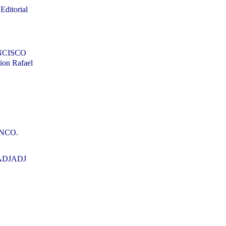
itorial
ANCISCO
ion Rafael
ANCO.
HADJADJ