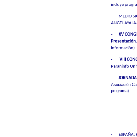
incluye progr
-
MEDIO SI
ANGEL AYALA. 
-
XV CONGR
Presentación
información)
-
VIII CON
Paraninfo Uni
JORNADA 
-
Asociación Ca
programa)
-
ESPAÑA: 