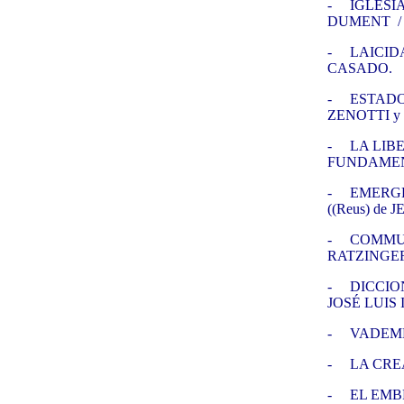
-
IGLESIA 
DUMENT / 
-
LAICID
CASADO.
-
ESTADO
ZENOTTI y 
-
LA LIB
FUNDAMENT
-
EMERGE
((Reus) de
-
COMMUN
RATZINGER
-
DICCIO
JOSÉ LUIS I
-
VADEME
-
LA CREA
-
EL EMBRI