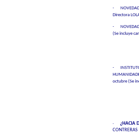
-
NOVEDADE
Directora LOLA
-
NOVEDADE
(Se incluye car
-
INSTITUT
HUMANIDADES Y
octubre (Se in
¿HACIA 
-
CONTRERAS 