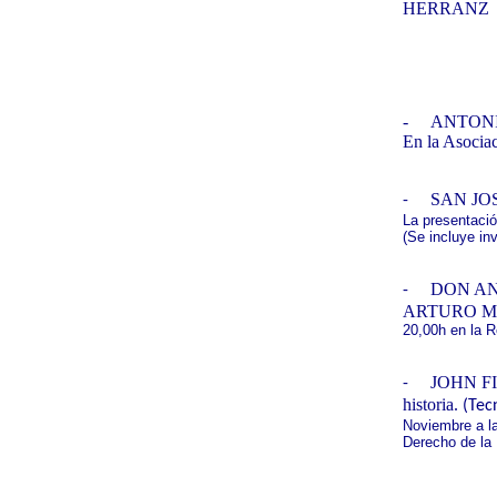
HERRANZ
-
ANTONIO
En la Asociac
SAN JOSE
-
La presentació
(Se incluye inv
DON AN
-
ARTURO M
20,00h en la R
JOHN FI
-
historia.
(Tec
Noviembre a la
Derecho de la 