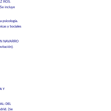
EZ ROS.
Se incluye
la psicología.
cas y Sociales
UÍN NAVARRO
vitación).
A Y
AL: DEL
rid. (Se