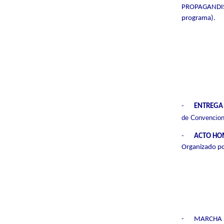
PROPAGANDIST
programa).
-
ENTREGA 
de Convencio
-
ACTO HO
Organizado por
-
MARCHA PO